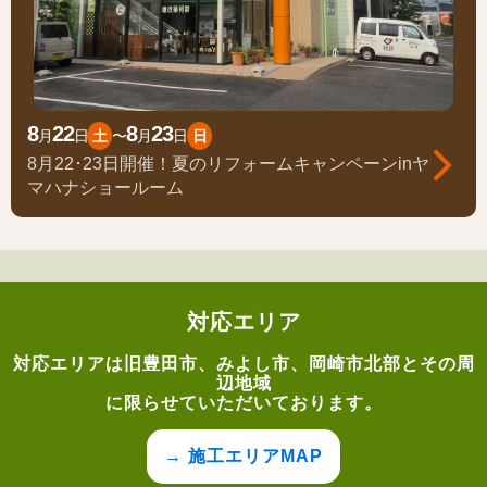
8
22
8
23
月
日
土
〜
月
日
日
8月22･23日開催！夏のリフォームキャンペーンinヤ
マハナショールーム
対応エリア
対応エリアは旧豊田市、みよし市、岡崎市北部とその周
辺地域
に限らせていただいております。
→ 施工エリアMAP