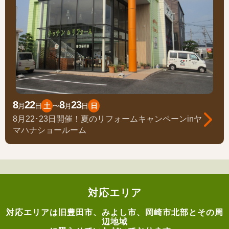
8
22
8
23
月
日
土
〜
月
日
日
8月22･23日開催！夏のリフォームキャンペーンinヤ
マハナショールーム
対応エリア
対応エリアは旧豊田市、みよし市、岡崎市北部とその周
辺地域