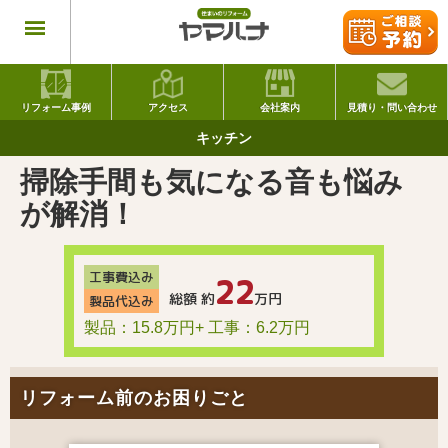
リフォーム事例
アクセス
会社案内
見積り・問い合わせ
キッチン
掃除手間も気になる音も悩み
が解消！
工事費込み
22
総額 約
万円
製品代込み
製品：15.8万円
+
工事：6.2万円
リフォーム前のお困りごと