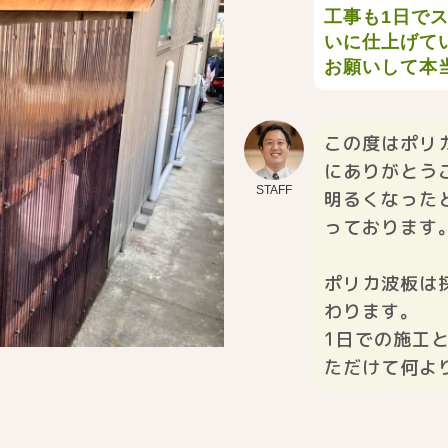
工事も1日で
いに仕上げて
お願いして本
この度はポリ
にありがとう
STAFF
明るくなった
っております
ポリカ波板は
わります。
1日での施工
ただけて何よ