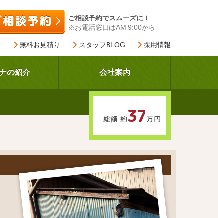
ご相談予約でスムーズに！
※お電話窓口はAM 9:00から
求
無料お見積り
スタッフBLOG
採用情報
ナの紹介
会社案内
37
総額 約
万円