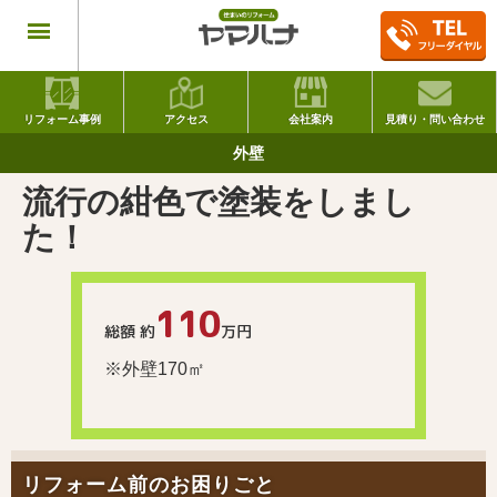
リフォーム事例
アクセス
会社案内
見積り・問い合わせ
外壁
流行の紺色で塗装をしまし
た！
110
総額 約
万円
※外壁170㎡
リフォーム前のお困りごと