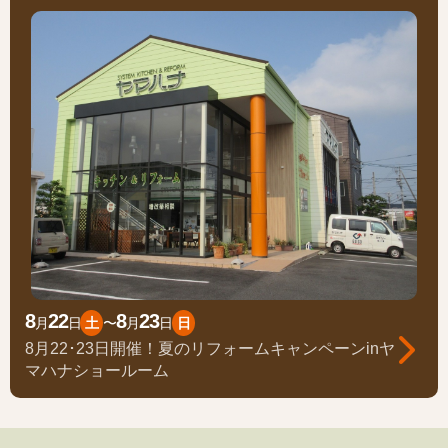
8
22
8
23
月
日
土
〜
月
日
日
8月22･23日開催！夏のリフォームキャンペーンinヤ
マハナショールーム