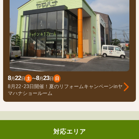
8
22
8
23
月
日
土
〜
月
日
日
8月22･23日開催！夏のリフォームキャンペーンinヤ
マハナショールーム
対応エリア