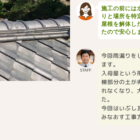
施工の前には
りと場所を特
屋根を解体し
たので安心し
今回雨漏りを
ます。
STAFF
入母屋という
棟部分の土が
れなくなり、
た。
今回はいぶし
みなおす工事