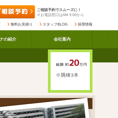
ご相談予約でスムーズに！
※お電話窓口はAM 9:00から
求
無料お見積り
スタッフBLOG
採用情報
ナの紹介
会社案内
20
総額 約
万円
※隅棟3本