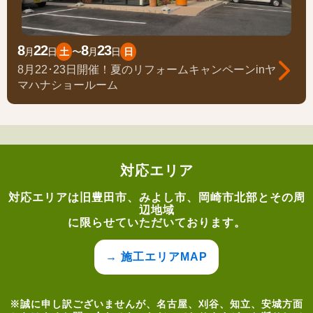
8
22
8
23
月
日
土
〜
月
日
日
8月22･23日開催！夏のリフォームキャンペーンinヤ
マハナショールーム
対応エリア
対応エリアは旧豊田市、みよし市、岡崎市北部とその周
辺地域
に限らせていただいております。
→ 施工エリアMAP
※誠に申し訳ございませんが、名古屋、刈谷、知立、安城方面