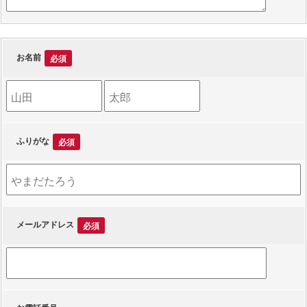
お名前
必須
苗
名
字
前
ふりがな
必須
メールアドレス
必須