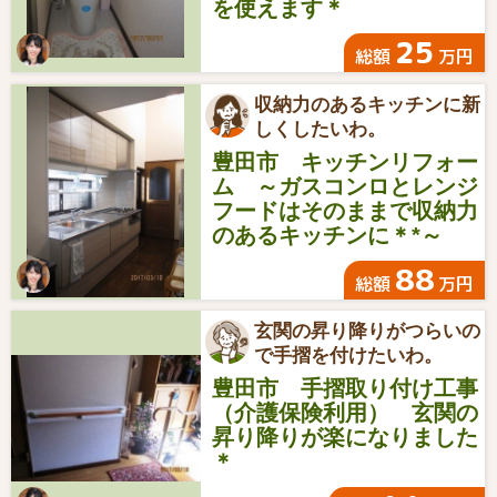
を使えます＊
25
総額
万円
収納力のあるキッチンに新
しくしたいわ。
豊田市 キッチンリフォー
ム ～ガスコンロとレンジ
フードはそのままで収納力
のあるキッチンに＊*～
88
総額
万円
玄関の昇り降りがつらいの
で手摺を付けたいわ。
豊田市 手摺取り付け工事
（介護保険利用） 玄関の
昇り降りが楽になりました
＊