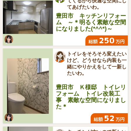
てくるから快適な空間にし
てあげたいわ。
豊田市 キッチンリフォー
ム ～＊明るく素敵な空間
になりました(*^^*)～
250
総額
万円
トイレをそろそろ変えたい
けど、どうせなら内装も一
緒にやりかえをして一新し
たいわ。
豊田市 Ｋ様邸 トイレリ
フォーム トイレ改装工
事 素敵な空間になりまし
た＊
52
総額
万円