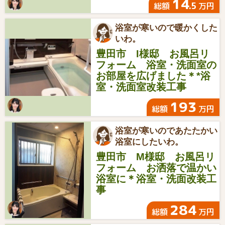
14
.5
総額
万円
浴室が寒いので暖かくした
いわ。
豊田市 I様邸 お風呂リ
フォーム 浴室・洗面室の
お部屋を広げました＊*浴
室・洗面室改装工事
193
総額
万円
浴室が寒いのであたたかい
浴室にしたいわ。
豊田市 M様邸 お風呂リ
フォーム お洒落で温かい
浴室に＊浴室・洗面改装工
事
284
総額
万円