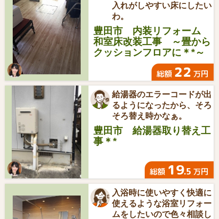
入れがしやすい床にしたい
わ。
豊田市 内装リフォーム
和室床改装工事 ～畳から
クッションフロアに＊*～
22
総額
万円
給湯器のエラーコードが出
るようになったから、そろ
そろ替え時かなぁ。
豊田市 給湯器取り替え工
事＊*
19
.5
総額
万円
入浴時に使いやすく快適に
使えるような浴室リフォー
ムをしたいので色々相談し