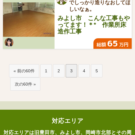
でしっかり造りなおしてほ
しいなぁ。
みよし市 こんな工事もや
ってます！＊* 作業所床
造作工事
65
総額
万円
« 前の60件
1
2
3
4
5
次の60件 »
対応エリア
対応エリアは旧豊田市、みよし市、岡崎市北部とその周