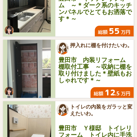
ム ～＊ダーク系のキッチ
ンパネルでとてもお洒落で
す＊～
55
総額
万円
押入れに棚を付けたいわ。
豊田市 内装リフォーム
棚取付工事 ～収納に棚を
取り付けました＊壁紙もお
しゃれです＊～
12
.5
総額
万円
トイレの内装をガラッと変
えたいわ。
豊田市 Ｙ様邸 トイレリ
フォーム トイレ内に手洗