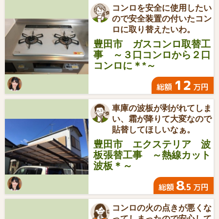
コンロを安全に使用したい
ので安全装置の付いたコン
ロに取り替えたいわ。
豊田市 ガスコンロ取替工
事 ～３口コンロから２口
コンロに＊*～
12
総額
万円
車庫の波板が剥がれてしま
い、霜が降りて大変なので
貼替してほしいなぁ。
豊田市 エクステリア 波
板張替工事 ～熱線カット
波板＊～
8
.5
総額
万円
コンロの火の点きが悪くな
ってしまったので安心して