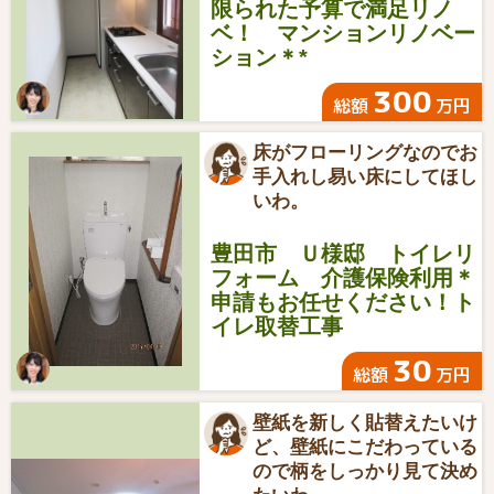
限られた予算で満足リノ
ベ！ マンションリノベー
ション＊*
300
総額
万円
床がフローリングなのでお
手入れし易い床にしてほし
いわ。
豊田市 Ｕ様邸 トイレリ
フォーム 介護保険利用＊
申請もお任せください！ト
イレ取替工事
30
総額
万円
壁紙を新しく貼替えたいけ
ど、壁紙にこだわっている
ので柄をしっかり見て決め