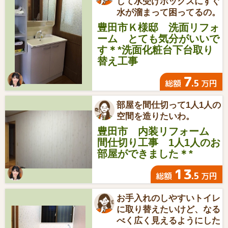
して水受けボックスにすぐ
水が溜まって困ってるの。
豊田市Ｋ様邸 洗面リフォ
ーム とても気分がいいで
す＊*洗面化粧台下台取り
替え工事
7
.5
総額
万円
部屋を間仕切って1人1人の
空間を造りたいわ。
豊田市 内装リフォーム
間仕切り工事 1人1人のお
部屋ができました＊*
13
.5
総額
万円
お手入れのしやすいトイレ
に取り替えたいけど、なる
べく広く見えるようにした