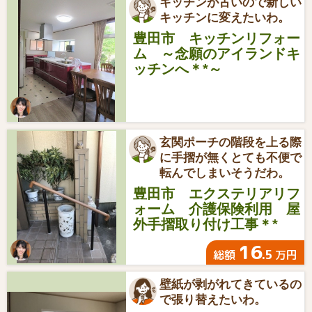
キッチンが古いので新しい
キッチンに変えたいわ。
豊田市 キッチンリフォー
ム ～念願のアイランドキ
ッチンへ＊*～
玄関ポーチの階段を上る際
に手摺が無くとても不便で
転んでしまいそうだわ。
豊田市 エクステリアリフ
ォーム 介護保険利用 屋
外手摺取り付け工事＊*
16
.5
総額
万円
壁紙が剥がれてきているの
で張り替えたいわ。