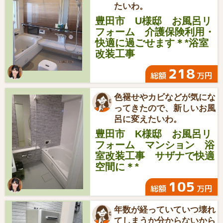
たいわ。
豊田市 U様邸 お風呂リ
フォーム 介護保険利用・
快適に過ごせます＊*浴室
改装工事
218
総額
万円
色褪せやカビなどが気にな
ってきたので、新しいお風
呂に変えたいわ。
豊田市 K様邸 お風呂リ
フォーム マンション 浴
室改装工事 サザナで快適
空間に＊*
105
総額
万円
年数が経っていていつ壊れ
てしまうか分からないから