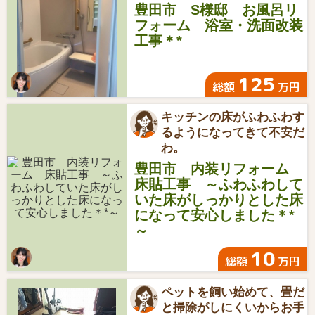
豊田市 S様邸 お風呂リ
フォーム 浴室・洗面改装
工事＊*
125
総額
万円
キッチンの床がふわふわす
るようになってきて不安だ
わ。
豊田市 内装リフォーム
床貼工事 ～ふわふわして
いた床がしっかりとした床
になって安心しました＊*
～
10
総額
万円
ペットを飼い始めて、畳だ
と掃除がしにくいからお手