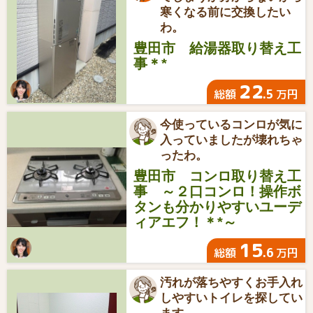
寒くなる前に交換したい
わ。
豊田市 給湯器取り替え工
事＊*
22
.5
総額
万円
今使っているコンロが気に
入っていましたが壊れちゃ
ったわ。
豊田市 コンロ取り替え工
事 ～２口コンロ！操作ボ
タンも分かりやすいユーデ
ィアエフ！＊*～
15
.6
総額
万円
汚れが落ちやすくお手入れ
しやすいトイレを探してい