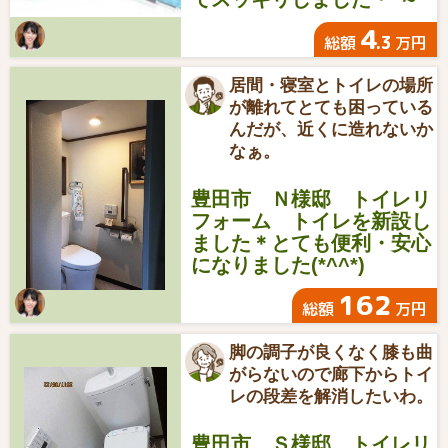
4
.3
総額
万円
居間・寝室とトイレの場所
が離れてとても困っている
んだが、近くに造れないか
なぁ。
豊田市 Ｎ様邸 トイレリ
フォーム トイレを新設し
ました＊とても便利・安心
になりました(*^^*)
162
総額
万円
脚の調子が良くなく膝も曲
がらないので廊下からトイ
レの段差を解消したいわ。
豊田市 Ｓ様邸 トイレリ