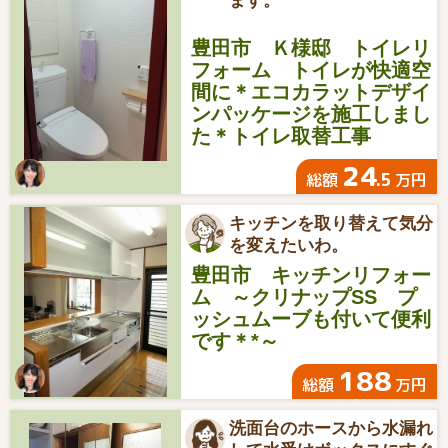
ます。
豊田市 Ｋ様邸 トイレリ
フォーム トイレが快適空
間に＊エコカラットデザイ
ンパッケージを施工しまし
た＊トイレ取替工事
24
.5
総額
万円
キッチンを取り替えて気分
を変えたいわ。
豊田市 キッチンリフォー
ム ～クリナップSS プ
ッシュムーブも付いて便利
です＊*～
188
総額
万円
洗面台のホースから水漏れ