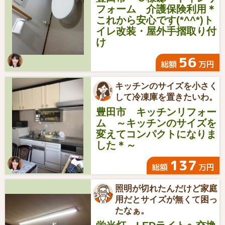
フォーム 介護保険利用＊
これから安心です(*^^*)ト
イレ改装・屋外手摺取り付
け
56
総額
万円
キッチンのサイズを小さく
して冷凍庫を置きたいわ。
豊田市 キッチンリフォー
ム ～キッチンのサイズを
変えてコンパクトになりま
した＊～
137
総額
万円
照明が切れたんだけど家庭
用だとサイズが無くて困っ
たなぁ。