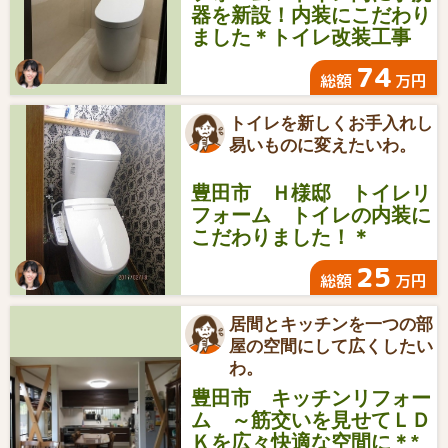
器を新設！内装にこだわり
ました＊トイレ改装工事
74
総額
万円
トイレを新しくお手入れし
易いものに変えたいわ。
豊田市 Ｈ様邸 トイレリ
フォーム トイレの内装に
こだわりました！＊
25
総額
万円
居間とキッチンを一つの部
屋の空間にして広くしたい
わ。
豊田市 キッチンリフォー
ム ～筋交いを見せてＬＤ
Ｋを広々快適な空間に＊*