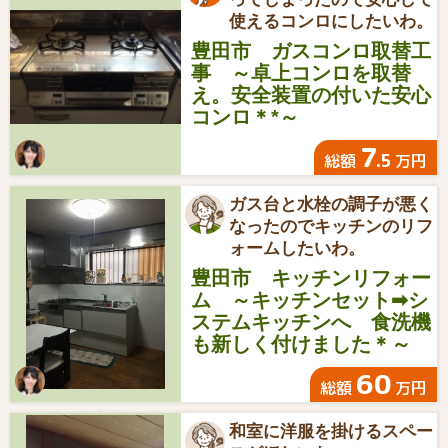
使えるコンロにしたいわ。
豊田市 ガスコンロ取替工
事 ～卓上コンロを取替
え。安全装置の付いた安心
コンロ＊*～
7
.5
総額
万円
ガス台と水栓の調子が悪く
なったのでキッチンのリフ
ォームしたいわ。
豊田市 キッチンリフォー
ム ～キッチンセット➡シ
ステムキッチンへ 食洗機
も新しく付けました＊～
60
総額
万円
和室に洋服を掛けるスペー