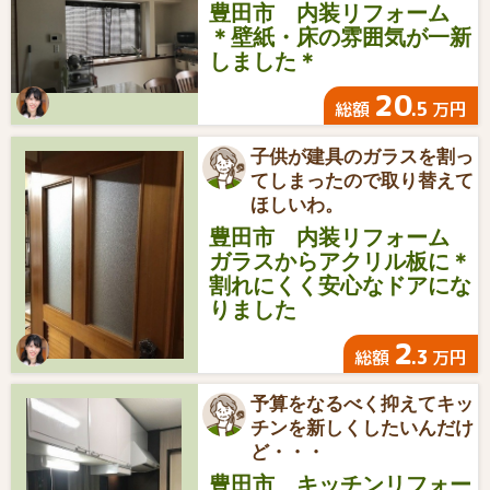
豊田市 内装リフォーム
＊壁紙・床の雰囲気が一新
しました＊
20
.5
総額
万円
子供が建具のガラスを割っ
てしまったので取り替えて
ほしいわ。
豊田市 内装リフォーム
ガラスからアクリル板に＊
割れにくく安心なドアにな
りました
2
.3
総額
万円
予算をなるべく抑えてキッ
チンを新しくしたいんだけ
ど・・・
豊田市 キッチンリフォー