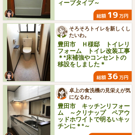
ィープタイプ～
19
総額
万円
そろそろトイレを新しくし
たいわ。
豊田市 Ｈ様邸 トイレリ
フォーム トイレ改装工事
＊*床補強やコンセントの
移設をしました＊
36
総額
万円
卓上の食洗機の見栄えが気
になるわ。
豊田市 キッチンリフォー
ム ～クリナップ ペアウ
ッドホワイトで明るいキッ
チンに＊*～