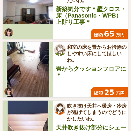
たいわ。
新築気分です＊壁クロス・
床（Panasonic・WPB）
上貼り工事＊
65
総額
万円
和室の床を畳からお掃除の
しやすい床にしてほしい
わ。
畳からクッションフロアに
＊
25
総額
万円
吹き抜け天井へ暖房・冷房
が逃げてしまうのでどうに
かしたいわ。
天井吹き抜け部分にシェー