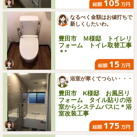
105
総額
万円
なるべく金額はお値打ちで
新しくしたいわ。
豊田市 Ｍ様邸 トイレリ
フォーム トイレ取替工事
＊*
15
総額
万円
浴室が寒くてつらい・・・
豊田市 K様邸 お風呂リ
フォーム タイル貼りの浴
室からシステムバスに＊浴
室改装工事
175
総額
万円