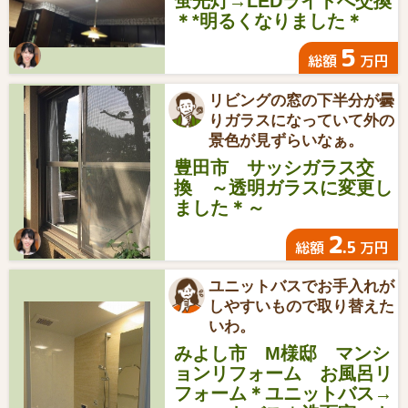
蛍光灯→LEDライトへ交換
＊*明るくなりました＊
5
総額
万円
リビングの窓の下半分が曇
りガラスになっていて外の
景色が見ずらいなぁ。
豊田市 サッシガラス交
換 ～透明ガラスに変更し
ました＊～
2
.5
総額
万円
ユニットバスでお手入れが
しやすいもので取り替えた
いわ。
みよし市 M様邸 マンシ
ョンリフォーム お風呂リ
フォーム＊ユニットバス→