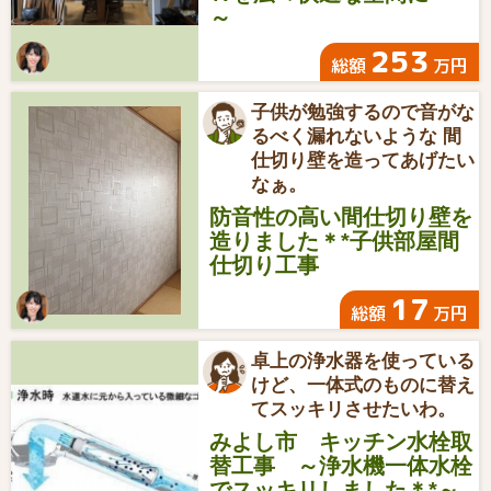
～
253
総額
万円
子供が勉強するので音がな
るべく漏れないような 間
仕切り壁を造ってあげたい
なぁ。
防音性の高い間仕切り壁を
造りました＊*子供部屋間
仕切り工事
17
総額
万円
卓上の浄水器を使っている
けど、一体式のものに替え
てスッキリさせたいわ。
みよし市 キッチン水栓取
替工事 ～浄水機一体水栓
でスッキリしました＊*～