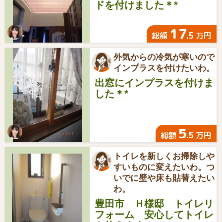
ドを付けました＊*
17
.5
総額
万円
外気からの冷気が寒いので
インプラスを付けたいわ。
出窓にインプラスを付けま
した＊*
5
.5
総額
万円
トイレを新しくお掃除しや
すいものに変えたいわ。つ
いでに壁や床も貼替えたい
わ。
豊田市 Ｈ様邸 トイレリ
フォーム 安心してトイレ