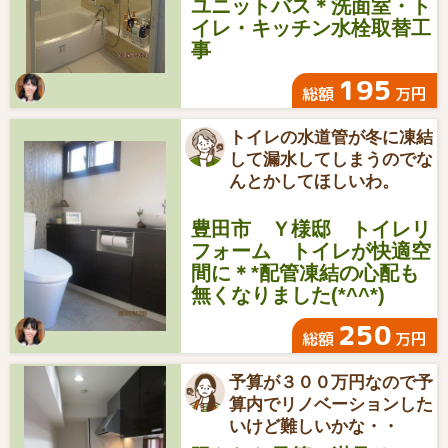
ユニットバス＊洗面室・ト
イレ・キッチン水栓取替工
事
195
総額
万円
トイレの水道管が冬に凍結
して漏水してしまうのでな
んとかしてほしいわ。
豊田市 Ｙ様邸 トイレリ
フォーム トイレが快適空
間に＊*配管凍結の心配も
無くなりました(*^^*)
250
総額
万円
予算が３００万円なので予
算内でリノベーションした
いけど難しいかな・・