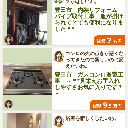
スがほしいわ。
豊田市 内装リフォーム
パイプ取付工事 服が掛け
られてとても便利になりま
した＊*
7
総額
万円
コンロの火の点きが悪くな
ってきたので新しいのに変
えたいわ。
豊田市 ガスコンロ取替工
事 ～＊*見栄えお手入れ
しやすさお気に入りです＊
～
9
.5
総額
万円
浴室を新しくしたいわ。